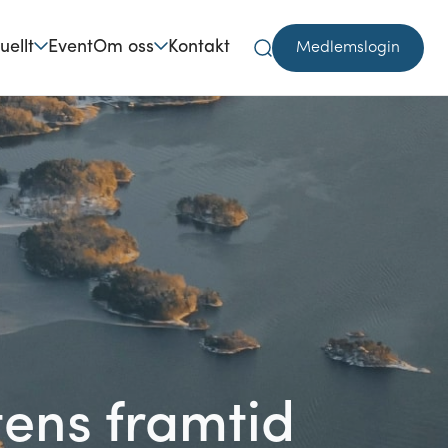
uellt
Event
Om oss
Kontakt
Medlemslogin
Sök
tens framtid