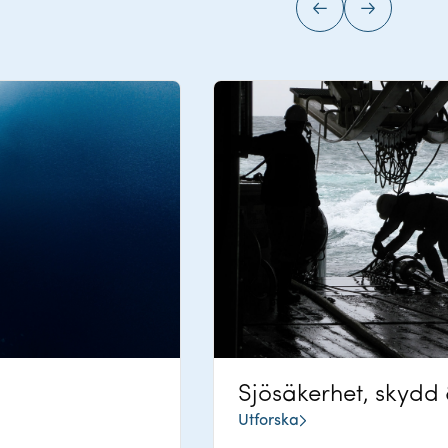
Föregående
Nästa
Sjösäkerhet, skydd
Utforska