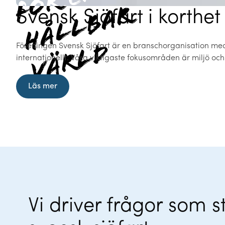
hållbar
hållbar
Svensk Sjöfart i korthet
värld
värld
Föreningen Svensk Sjöfart är en branschorganisation me
internationellt. Våra viktigaste fokusområden är miljö och
Läs mer
Vi driver frågor som s