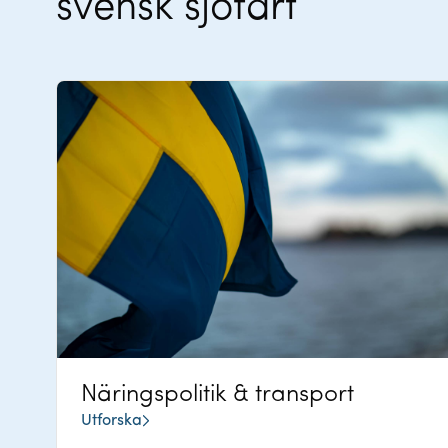
svensk sjöfart
Näringspolitik & transport
Utforska