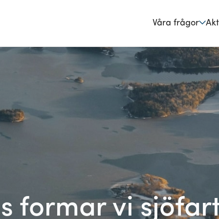
Våra frågor
Akt
 formar vi sjöfar