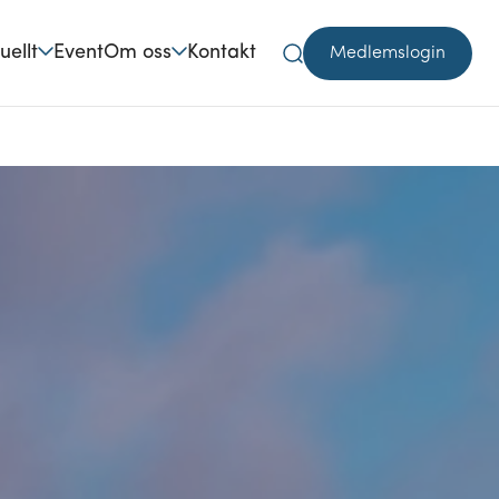
uellt
Event
Om oss
Kontakt
Medlemslogin
Sök