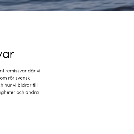
var
mt remissvar där vi
som rör svensk
 hur vi bidrar till
igheter och andra