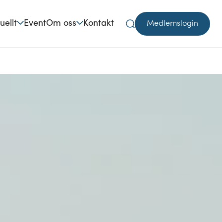
uellt
Event
Om oss
Kontakt
Medlemslogin
Sök