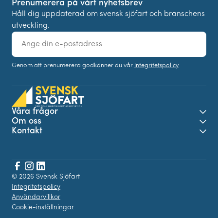
Prenumerera på vårt nyhetsbrev
Håll dig uppdaterad om svensk sjöfart och branschens
utveckling.
E-
post
Genom att prenumerera godkänner du vår
Integritetspolicy
Våra frågor
Öpp
Om oss
Öpp
Kontakt
Öpp
Facebook
© 2026 Svensk Sjöfart
Instagram
LinkedIn
Integritetspolicy
Användarvillkor
Cookie-inställningar