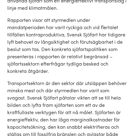
använda sjöfart som ett energieffektivt transportslag i
linje med klimatmålen.
Rapporten visar att styrmedlen under
mandatperioden har varit ryckiga och vid flertalet
tillfällen kontraproduktiva, Svensk Sjöfart har tidigare
lyft behovet av långsiktighet och förutsägbarhet i de
beslut som tas. Den konkreta sjöfartspolitiken som
presenteras i rapporten är relativt begränsad –
sjöfartssektorn efterfrågar tydliga besked och
konkreta åtgärder.
Transportsektorn är den sektor där utsläppen behöver
minska mest och där styrmedlen har varit som
svagast. Svensk Sjöfart påtalar vikten att se till hela
bilden och lyfta fram sjöfarten som ett av de
kraftfullaste verktygen för att nå målet. Sjöfarten är
energieffektiv, den har låga marginalkostnader för
kapacitetsökning, den kan snabbt elektrifieras och
ställas om till fossilfria bränslen och avlastar både