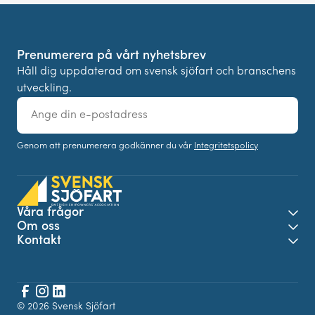
Prenumerera på vårt nyhetsbrev
Håll dig uppdaterad om svensk sjöfart och branschens
utveckling.
E-
post
Genom att prenumerera godkänner du vår
Integritetspolicy
Våra frågor
Öpp
Om oss
Öpp
Kontakt
Öpp
Facebook
© 2026 Svensk Sjöfart
Instagram
LinkedIn