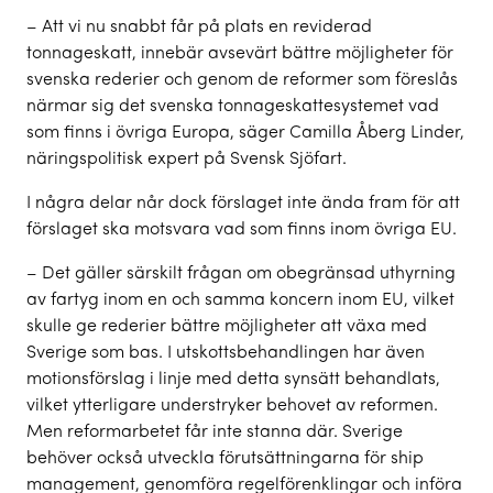
– Att vi nu snabbt får på plats en reviderad
tonnageskatt, innebär avsevärt bättre möjligheter för
svenska rederier och genom de reformer som föreslås
närmar sig det svenska tonnageskattesystemet vad
som finns i övriga Europa, säger Camilla Åberg Linder,
näringspolitisk expert på Svensk Sjöfart.
I några delar når dock förslaget inte ända fram för att
förslaget ska motsvara vad som finns inom övriga EU.
– Det gäller särskilt frågan om obegränsad uthyrning
av fartyg inom en och samma koncern inom EU, vilket
skulle ge rederier bättre möjligheter att växa med
Sverige som bas. I utskottsbehandlingen har även
motionsförslag i linje med detta synsätt behandlats,
vilket ytterligare understryker behovet av reformen.
Men reformarbetet får inte stanna där. Sverige
behöver också utveckla förutsättningarna för ship
management, genomföra regelförenklingar och införa