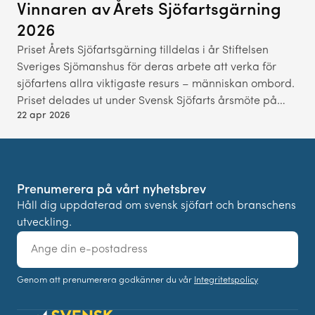
Vinnaren av Årets Sjöfartsgärning
2026
Priset Årets Sjöfartsgärning tilldelas i år Stiftelsen
Sveriges Sjömanshus för deras arbete att verka för
sjöfartens allra viktigaste resurs – människan ombord.
Priset delades ut under Svensk Sjöfarts årsmöte på…
22 apr 2026
Prenumerera på vårt nyhetsbrev
Håll dig uppdaterad om svensk sjöfart och branschens
utveckling.
E-
post
Genom att prenumerera godkänner du vår
Integritetspolicy