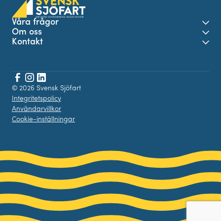
Våra frågor
Öpp
Om oss
Öpp
Kontakt
Öpp
Facebook
© 2026 Svensk Sjöfart
Instagram
LinkedIn
Integritetspolicy
Användarvillkor
Cookie-inställningar