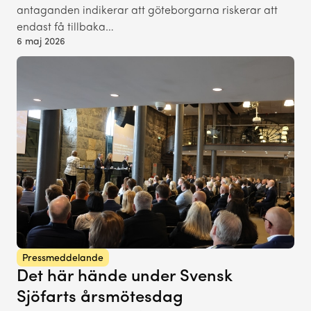
antaganden indikerar att göteborgarna riskerar att
endast få tillbaka…
6 maj 2026
Pressmeddelande
Det här hände under Svensk
Sjöfarts årsmötesdag