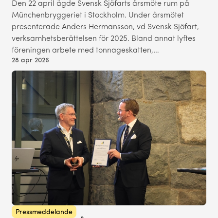
Den 22 april ägde Svensk Sjöfarts årsmöte rum på
Münchenbryggeriet i Stockholm. Under årsmötet
presenterade Anders Hermansson, vd Svensk Sjöfart,
verksamhetsberättelsen för 2025. Bland annat lyftes
föreningen arbete med tonnageskatten,…
28 apr 2026
Pressmeddelande