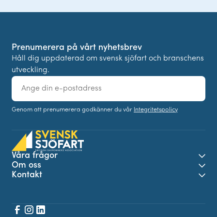
Prenumerera på vårt nyhetsbrev
Håll dig uppdaterad om svensk sjöfart och branschens
utveckling.
E-
post
Genom att prenumerera godkänner du vår
Integritetspolicy
Våra frågor
Öpp
Om oss
Öpp
Kontakt
Öpp