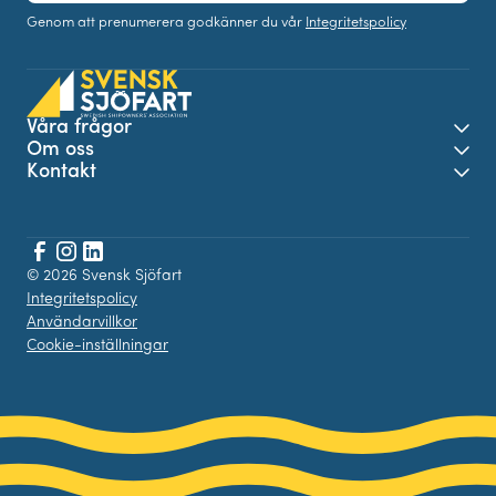
Genom att prenumerera godkänner du vår
Integritetspolicy
Våra frågor
Öpp
Om oss
Öpp
Kontakt
Öpp
Facebook
© 2026 Svensk Sjöfart
Instagram
LinkedIn
Integritetspolicy
Användarvillkor
Cookie-inställningar