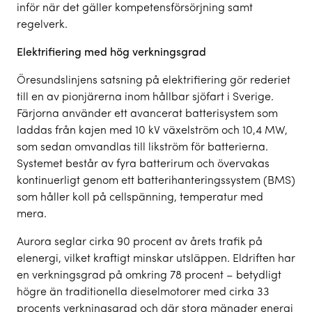
inför när det gäller kompetensförsörjning samt
regelverk.
Elektrifiering med hög verkningsgrad
Öresundslinjens satsning på elektrifiering gör rederiet
till en av pionjärerna inom hållbar sjöfart i Sverige.
Färjorna använder ett avancerat batterisystem som
laddas från kajen med 10 kV växelström och 10,4 MW,
som sedan omvandlas till likström för batterierna.
Systemet består av fyra batterirum och övervakas
kontinuerligt genom ett batterihanteringssystem (BMS)
som håller koll på cellspänning, temperatur med
mera.
Aurora seglar cirka 90 procent av årets trafik på
elenergi, vilket kraftigt minskar utsläppen. Eldriften har
en verkningsgrad på omkring 78 procent – betydligt
högre än traditionella dieselmotorer med cirka 33
procents verkningsgrad och där stora mängder energi