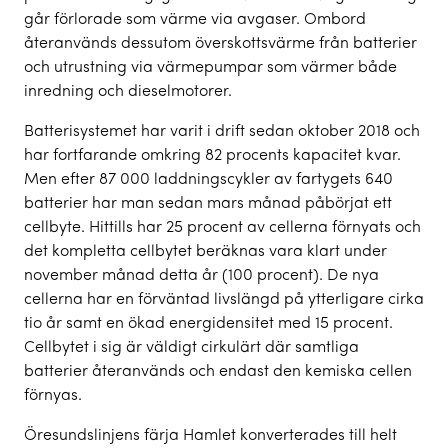
går förlorade som värme via avgaser. Ombord
återanvänds dessutom överskottsvärme från batterier
och utrustning via värmepumpar som värmer både
inredning och dieselmotorer.
Batterisystemet har varit i drift sedan oktober 2018 och
har fortfarande omkring 82 procents kapacitet kvar.
Men efter 87 000 laddningscykler av fartygets 640
batterier har man sedan mars månad påbörjat ett
cellbyte. Hittills har 25 procent av cellerna förnyats och
det kompletta cellbytet beräknas vara klart under
november månad detta år (100 procent). De nya
cellerna har en förväntad livslängd på ytterligare cirka
tio år samt en ökad energidensitet med 15 procent.
Cellbytet i sig är väldigt cirkulärt där samtliga
batterier återanvänds och endast den kemiska cellen
förnyas.
Öresundslinjens färja Hamlet konverterades till helt