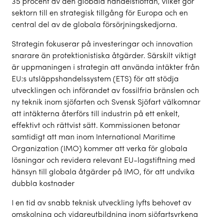
35 procent av den globala handelsflottan, vilket gör
sektorn till en strategisk tillgång för Europa och en
central del av de globala försörjningskedjorna.
Strategin fokuserar på investeringar och innovation
snarare än protektionistiska åtgärder. Särskilt viktigt
är uppmaningen i strategin att använda intäkter från
EU:s utsläppshandelssystem (ETS) för att stödja
utvecklingen och införandet av fossilfria bränslen och
ny teknik inom sjöfarten och Svensk Sjöfart välkomnar
att intäkterna återförs till industrin på ett enkelt,
effektivt och rättvist sätt. Kommissionen betonar
samtidigt att man inom International Maritime
Organization (IMO) kommer att verka för globala
lösningar och revidera relevant EU-lagstiftning med
hänsyn till globala åtgärder på IMO, för att undvika
dubbla kostnader
I en tid av snabb teknisk utveckling lyfts behovet av
omskolning och vidareutbildning inom sjöfartsyrkena