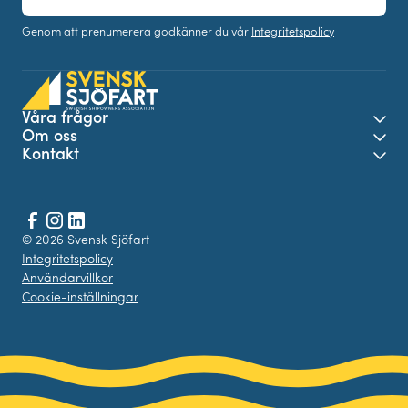
post
Genom att prenumerera godkänner du vår
Integritetspolicy
Våra frågor
Öpp
Om oss
Öpp
Kontakt
Öpp
Facebook
© 2026 Svensk Sjöfart
Instagram
LinkedIn
Integritetspolicy
Användarvillkor
Cookie-inställningar