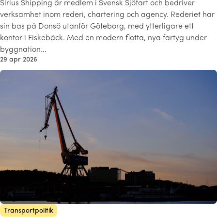
Sirius Shipping är medlem i Svensk Sjöfart och bedriver
verksamhet inom rederi, chartering och agency. Rederiet har
sin bas på Donsö utanför Göteborg, med ytterligare ett
kontor i Fiskebäck. Med en modern flotta, nya fartyg under
byggnation…
29 apr 2026
Transportpolitik