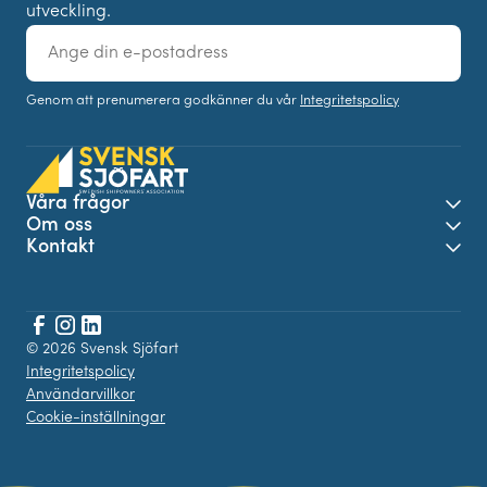
utveckling.
E-
post
Genom att prenumerera godkänner du vår
Integritetspolicy
Våra frågor
Öpp
Om oss
Öpp
Kontakt
Öpp
Facebook
© 2026 Svensk Sjöfart
Instagram
LinkedIn
Integritetspolicy
Användarvillkor
Cookie-inställningar