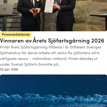
Pressmeddelande
Vinnaren av Årets Sjöfartsgärning 2026
Priset Årets Sjöfartsgärning tilldelas i år Stiftelsen Sveriges
Sjömanshus för deras arbete att verka för sjöfartens allra
viktigaste resurs – människan ombord. Priset delades ut
under Svensk Sjöfarts årsmöte på…
22 apr 2026