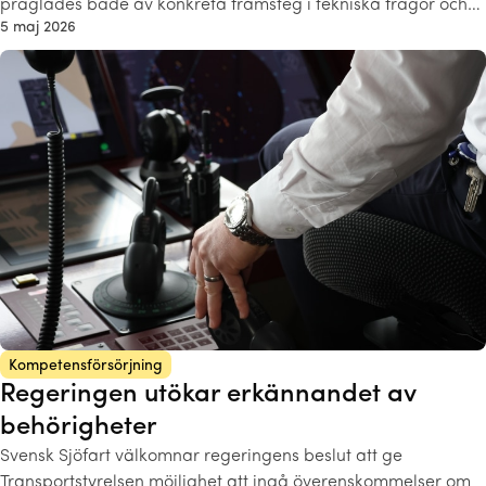
präglades både av konkreta framsteg i tekniska frågor och…
5 maj 2026
Kompetensförsörjning
Regeringen utökar erkännandet av
behörigheter
Svensk Sjöfart välkomnar regeringens beslut att ge
Transportstyrelsen möjlighet att ingå överenskommelser om