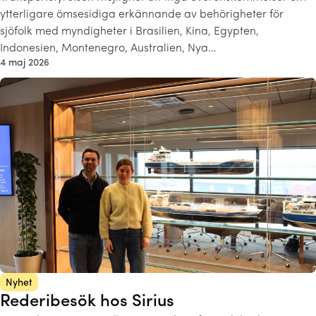
ytterligare ömsesidiga erkännande av behörigheter för
sjöfolk med myndigheter i Brasilien, Kina, Egypten,
Indonesien, Montenegro, Australien, Nya…
4 maj 2026
Nyhet
Rederibesök hos Sirius