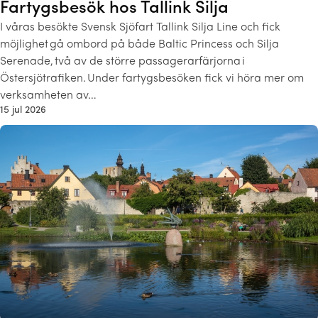
Fartygsbesök hos Tallink Silja
I våras besökte Svensk Sjöfart Tallink Silja Line och fick
möjlighet gå ombord på både Baltic Princess och Silja
Serenade, två av de större passagerarfärjorna i
Östersjötrafiken. Under fartygsbesöken fick vi höra mer om
verksamheten av…
15 jul 2026