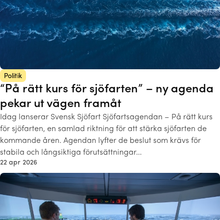
Politik
“På rätt kurs för sjöfarten” – ny agenda
pekar ut vägen framåt
Idag lanserar Svensk Sjöfart Sjöfartsagendan – På rätt kurs
för sjöfarten, en samlad riktning för att stärka sjöfarten de
kommande åren. Agendan lyfter de beslut som krävs för
stabila och långsiktiga förutsättningar…
22 apr 2026