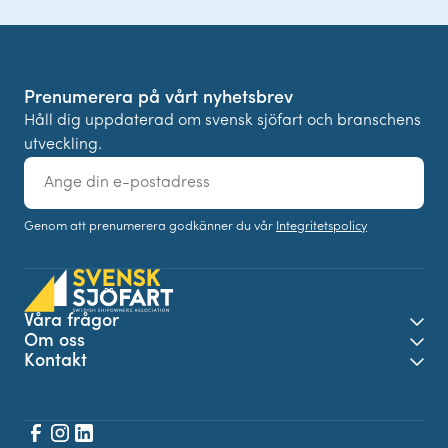
Prenumerera på vårt nyhetsbrev
Håll dig uppdaterad om svensk sjöfart och branschens
utveckling.
E-
post
Genom att prenumerera godkänner du vår
Integritetspolicy
Våra frågor
Öpp
Om oss
Öpp
Kontakt
Öpp