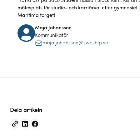
Träffa oss på Saco Studentmässa i Stockholm, Kista
mötesplats för studie- och karriärval efter gymnasiet.
Maritima torget!
Maja Johansson
Kommunikatör
maja.johansson@sweship.se
Dela artikeln