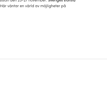
mässan den 25-27 november:
Sveriges största
Här väntar en värld av möjligheter på