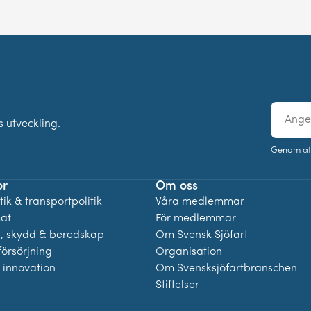
E-
 utveckling.
post
Genom at
or
Om oss
ik & transportpolitik
Våra medlemmar
mat
För medlemmar
t, skydd & beredskap
Om Svensk Sjöfart
örsörjning
Organisation
 innovation
Om Svensksjöfartbranschen
Stiftelser