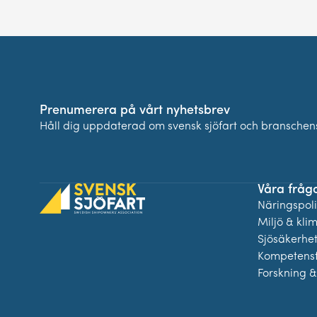
Prenumerera på vårt nyhetsbrev
Håll dig uppdaterad om svensk sjöfart och branschens
Våra fråg
Näringspolit
Miljö & kli
Sjösäkerhe
Kompetensf
Forskning &