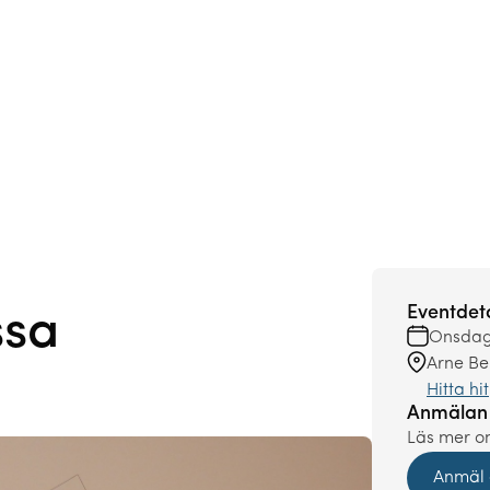
Eventdeta
ssa
Onsdag,
Arne Beu
Hitta hit
Anmälan
Läs mer o
Anmäl 