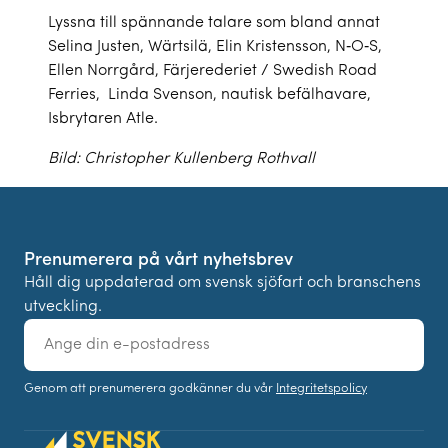
Lyssna till spännande talare som bland annat
Selina Justen, Wärtsilä, Elin Kristensson, N‑O‑S,
Ellen Norrgård, Färjerederiet / Swedish Road
Ferries, Linda Svenson, nautisk befälhavare,
Isbrytaren Atle.
Bild: Christopher Kullenberg Rothvall
Prenumerera på vårt nyhetsbrev
Håll dig uppdaterad om svensk sjöfart och branschens
utveckling.
E-
post
Genom att prenumerera godkänner du vår
Integritetspolicy