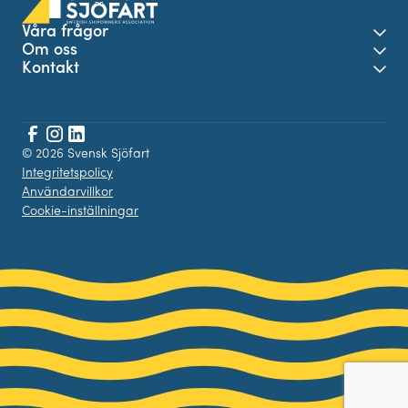
Våra frågor
Öpp
Om oss
Öpp
Kontakt
Öpp
Facebook
© 2026 Svensk Sjöfart
Instagram
LinkedIn
Integritetspolicy
Användarvillkor
Cookie-inställningar