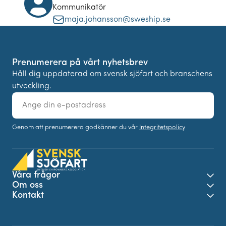
Kommunikatör
maja.johansson@sweship.se
Prenumerera på vårt nyhetsbrev
Håll dig uppdaterad om svensk sjöfart och branschens
utveckling.
E-
post
Genom att prenumerera godkänner du vår
Integritetspolicy
Våra frågor
Öpp
Om oss
Öpp
Kontakt
Öpp