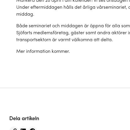
Markera den 28 april i din kalender! Vi ses onsdagen 
Under eftermiddagen hålls det årliga vårseminariet
middag.
Både seminariet och middagen är öppna för alla som 
Sjöfarts medlemsföretag, gäster samt andra aktörer
transportsektorn är varmt välkomna att delta.
Mer information kommer.
Dela artikeln