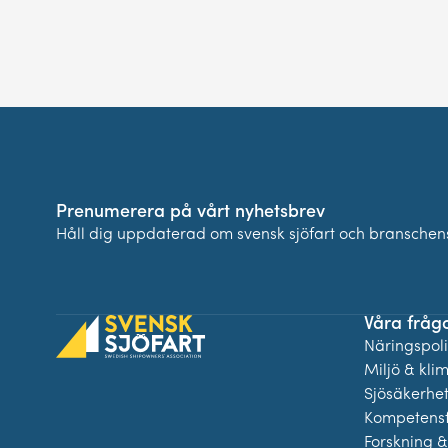
Prenumerera på vårt nyhetsbrev
Håll dig uppdaterad om svensk sjöfart och branschens
Våra fråg
Näringspolit
Miljö & kli
Sjösäkerhe
Kompetensf
Forskning &