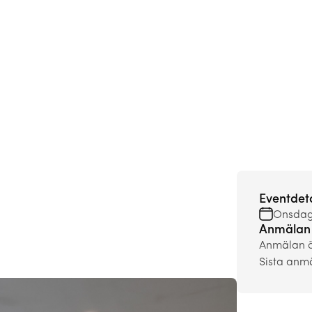
Eventdeta
Onsdag,
Anmälan
Anmälan ö
Sista anm