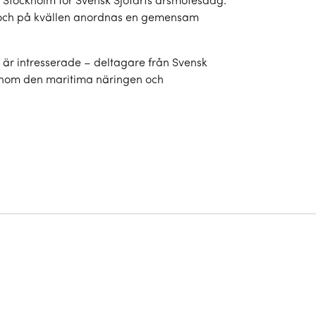
i Stockholm för Svensk Sjöfarts årsmötesdag.
, och på kvällen anordnas en gemensam
är intresserade – deltagare från Svensk
 inom den maritima näringen och