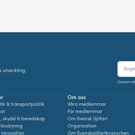
E-
 utveckling.
post
Genom at
or
Om oss
ik & transportpolitik
Våra medlemmar
mat
För medlemmar
t, skydd & beredskap
Om Svensk Sjöfart
örsörjning
Organisation
 innovation
Om Svensksjöfartbranschen