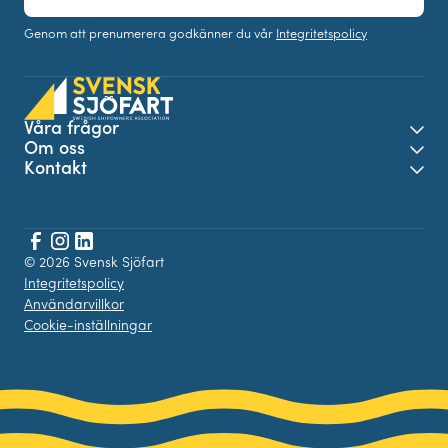
post
Genom att prenumerera godkänner du vår
Integritetspolicy
Våra frågor
Öpp
Om oss
Öpp
Kontakt
Öpp
Facebook
© 2026 Svensk Sjöfart
Instagram
LinkedIn
Integritetspolicy
Användarvillkor
Cookie-inställningar