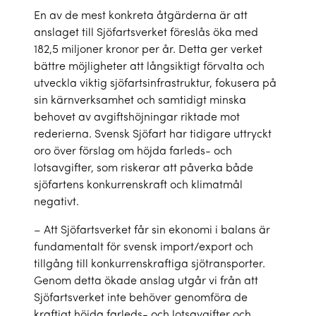
En av de mest konkreta åtgärderna är att
anslaget till Sjöfartsverket föreslås öka med
182,5 miljoner kronor per år. Detta ger verket
bättre möjligheter att långsiktigt förvalta och
utveckla viktig sjöfartsinfrastruktur, fokusera på
sin kärnverksamhet och samtidigt minska
behovet av avgiftshöjningar riktade mot
rederierna. Svensk Sjöfart har tidigare
uttryckt
oro
över förslag om höjda farleds- och
lotsavgifter, som riskerar att påverka både
sjöfartens konkurrenskraft och klimatmål
negativt.
– Att Sjöfartsverket får sin ekonomi i balans är
fundamentalt för svensk import/export och
tillgång till konkurrenskraftiga sjötransporter.
Genom detta ökade anslag utgår vi från att
Sjöfartsverket inte behöver genomföra de
kraftigt höjda farleds- och lotsavgifter och