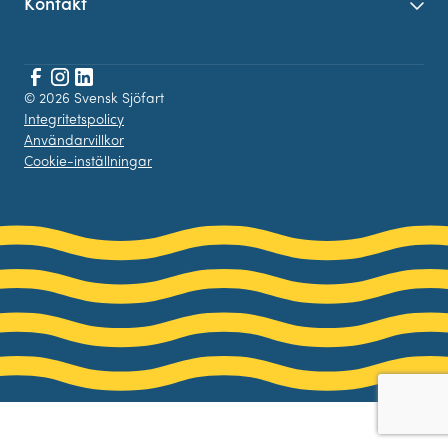
Kontakt
Öpp
Facebook
© 2026 Svensk Sjöfart
Instagram
LinkedIn
Integritetspolicy
Användarvillkor
Cookie-inställningar