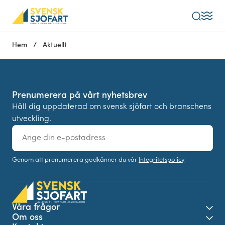
Sök
Hem
/
Aktuellt
Prenumerera på vårt nyhetsbrev
Håll dig uppdaterad om svensk sjöfart och branschens
utveckling.
E-
post
Genom att prenumerera godkänner du vår
Integritetspolicy
Våra frågor
Öpp
Om oss
Öpp