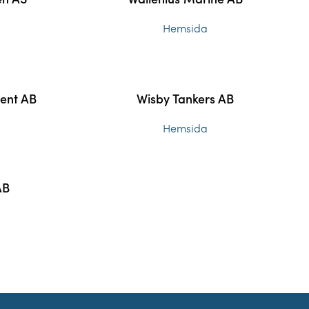
en AS
Wallenius Marine AB
Hemsida
ent AB
Wisby Tankers AB
Hemsida
AB