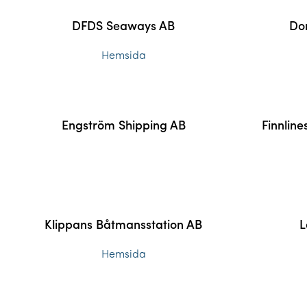
DFDS Seaways AB
Do
Hemsida
Engström Shipping AB
Finnlin
Klippans Båtmansstation AB
L
Hemsida