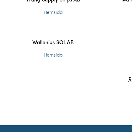
Viking Supply Ships AB
Wall
Hemsida
Wallenius SOL AB
Hemsida
Ä