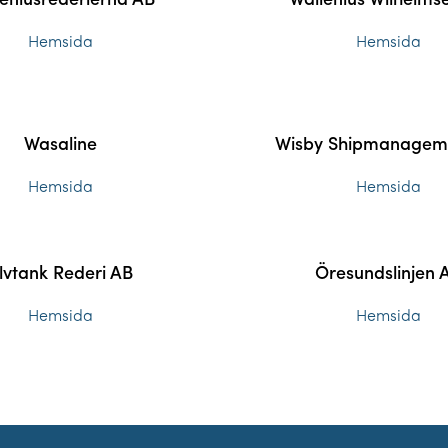
eniusrederierna AB
Wallenius Wilhelms
Hemsida
Hemsida
Wasaline
Wisby Shipmanagem
Hemsida
Hemsida
lvtank Rederi AB
Öresundslinjen 
Hemsida
Hemsida