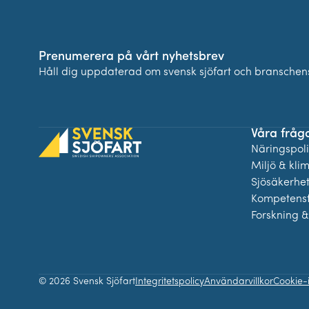
Prenumerera på vårt nyhetsbrev
Håll dig uppdaterad om svensk sjöfart och branschens
Våra fråg
Näringspolit
Miljö & kli
Sjösäkerhe
Kompetensf
Forskning &
© 2026 Svensk Sjöfart
Integritetspolicy
Användarvillkor
Cookie-i