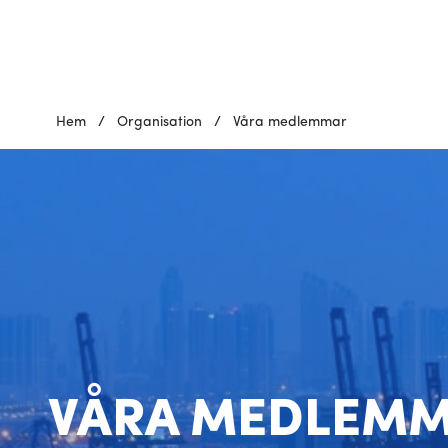
Hem
/
Organisation
/
Våra medlemmar
VÅRA MEDLEM