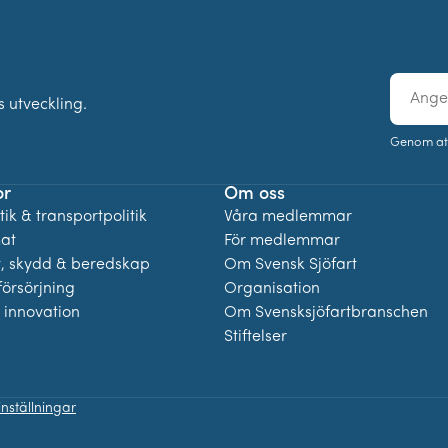
E-
 utveckling.
post
Genom at
or
Om oss
ik & transportpolitik
Våra medlemmar
mat
För medlemmar
t, skydd & beredskap
Om Svensk Sjöfart
örsörjning
Organisation
 innovation
Om Svensksjöfartbranschen
Stiftelser
nställningar